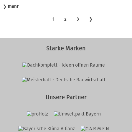
❯
mehr
1
2
3
❯
Starke Marken
Unsere Partner