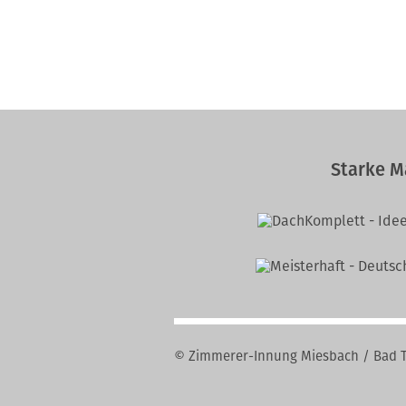
Starke M
© Zimmerer-Innung Miesbach / Bad T