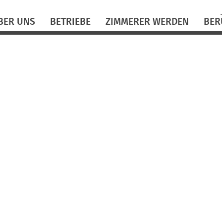
N
BER UNS
BETRIEBE
ZIMMERER WERDEN
BER
ü