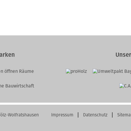
arken
Unser
ölz-Wolfratshausen
Impressum
Datenschutz
Sitema
Navigation
überspringen