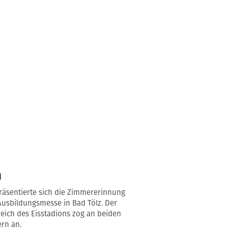
n
räsentierte sich die Zimmererinnung
usbildungsmesse in Bad Tölz. Der
eich des Eisstadions zog an beiden
ern an.