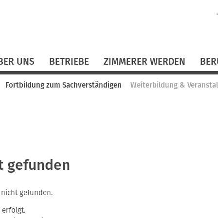
N
ü
BER UNS
BETRIEBE
ZIMMERER WERDEN
BER
Fortbildung zum Sachverständigen
Weiterbildung & Veransta
ht gefunden
nicht gefunden.
 erfolgt.