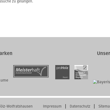
ssuche zu gelangen.
arken
Unser
ölz-Wolfratshausen
Impressum
Datenschutz
Sitema
Navigation