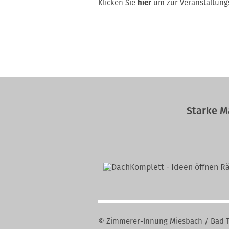
Klicken Sie
hier
um zur Veranstaltung
Starke M
© Zimmerer-Innung Miesbach / Bad T